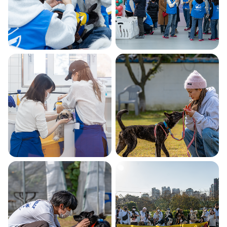
마당개 집짓기 프로젝트
입양 연결 성과
총 16호 완공
30마리+
(2025년 12월 기준)